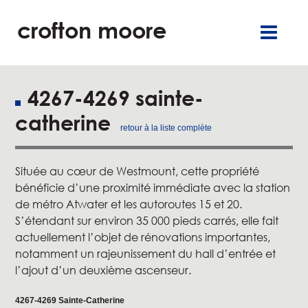
crofton moore
TGR
carrières
englis
commercia
burea
4267-4269 sainte-
catherine
résidentie
retour à la liste complète
service
Située au cœur de Westmount, cette propriété
bénéficie d’une proximité immédiate avec la station
à propo
de métro Atwater et les autoroutes 15 et 20.
S’étendant sur environ 35 000 pieds carrés, elle fait
nos engagement
actuellement l’objet de rénovations importantes,
notamment un rajeunissement du hall d’entrée et
nouvelle
l’ajout d’un deuxième ascenseur.
4267-4269 Sainte-Catherine
contac