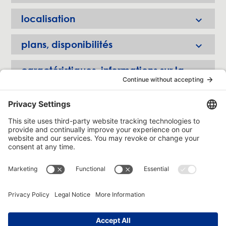
localisation

plans, disponibilités

caractéristiques, informations sur la
propriété

Crofton Moore
5800, rue Saint-Denis, bureau 1100
Montréal (Québec) H2S 3L5
Téléphone : 514 845-4500