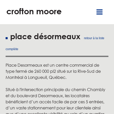
crofton moore
TGR
carrières
englis
commercia
burea
place désormeaux
retour à la liste
résidentie
complète
service
Place Desormeaux est un centre commercial de
type fermé de 260 000 pi2 situé sur la Rive-Sud de
à propo
Montréal à Longueuil, Québec.
nos engagement
Situé à l'intersection principale du chemin Chambly
et du boulevard Desormeaux, les locataires
nouvelle
bénéficient d’un accès facile de par ces 5 entrées,
d’un vaste stationnement pour leur clientele ainsi
contac